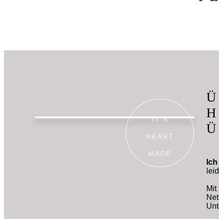
Ü
H
IT'S
Ü
HEART
MAD
E
Ich
lei
Mit
Net
Unt