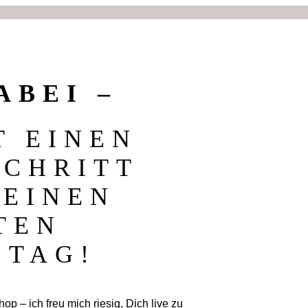
ABEI –
T EINEN
CHRITT N
INEN E
N H
TAG!
 – ich freu mich riesig, Dich live zu