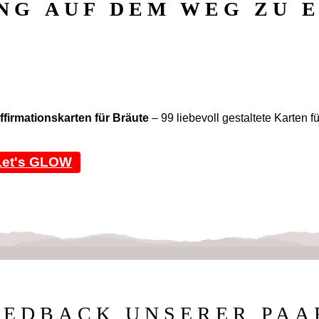
UNG
AUF DEM WEG ZU 
ffirmationskarten für Bräute
– 99 liebevoll gestaltete Karten f
Let's GLOW
EEDBACK UNSERER PAA