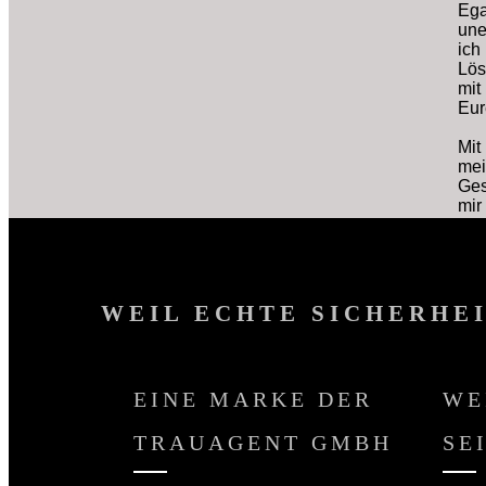
Ega
une
ich
Lös
mit
Eur
Mit
mei
Ges
mir
WEIL ECHTE SICHERHEI
EINE MARKE DER
WE
TRAUAGENT GMBH
SE