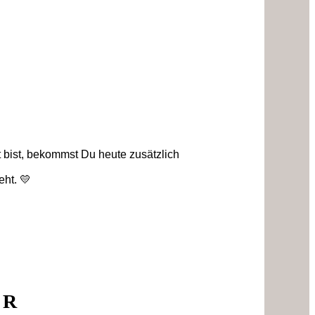
t bist, bekommst Du heute zusätzlich
eht. 💛
HR